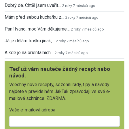
Dobrý de. Chtěl jsem uvařit…
2 roky 7 měsíců ago
Mám před sebou kuchařku z…
2 roky 7 měsíců ago
Paní Ivano, moc Vám děkujeme…
2 roky 7 měsíců ago
Já je dělám trošku jinak,…
2 roky 7 měsíců ago
A kde je na orientalnich…
2 roky 7 měsíců ago
Teď už vám neuteče žádný recept nebo
návod.
Všechny nové recepty, sezónní rady, tipy a návody
najdete v pravidelném JakTak zpravodaji ve své e-
mailové schránce. ZDARMA.
Vaše e-mailová adresa