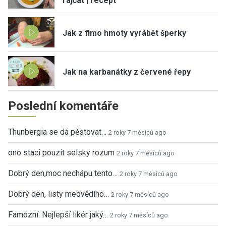
rajčat | recept
Jak z fimo hmoty vyrábět šperky
Jak na karbanátky z červené řepy
Poslední komentáře
Thunbergia se dá pěstovat…
2 roky 7 měsíců ago
ono staci pouzit selsky rozum
2 roky 7 měsíců ago
Dobrý den,moc nechápu tento…
2 roky 7 měsíců ago
Dobrý den, listy medvědího…
2 roky 7 měsíců ago
Famózní. Nejlepší likér jaký…
2 roky 7 měsíců ago