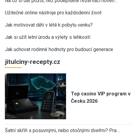
Na co si dát pozor, než podepíšete rezervaci novéh…
Užitečné online nástroje pro každodenní život
Jak motivovat děti v létě k pobytu venku?
Jak si užít letní úrodu a výlety s lehkostí
Jak uchovat rodinné hodnoty pro budoucí generace
jitulciny-recepty.cz
Top casino VIP program v
Česku 2026
Šatní skříň s posuvnými, nebo otočnými dveřmi? Pra…