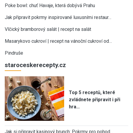
Poke bowl: chuť Havaje, která dobývá Prahu
Jak připravit pokrmy inspirované luxusními restaur…
Vlčický bramborový salát | recept na salát
Masarykovo cukroví | recept na vánoční cukroví od…
Pindruše
staroceskerecepty.cz
Top 5 receptů, které
zvládnete připravit i při
hra…
Jak si připravit kasinový brunch: Pokrmy pro pohod…