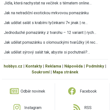
Jídla, která nachystat na večírek s tématem online…
Jak na netradiční exotickou mrkvovou pomazánku
Jak udělat salát s krabími tyčinkami 7× jinak | re…
Jednoduché pomazánky z tvarohu – 12 variant | rych…
Jak udělat pomazánku s olomouckými tvarůžky |4 rec…
Jak udělat sýrový salát tak, abyste si pochutnali?…
hobbys.cz
|
Kontakty
|
Reklama
|
Nápověda
|
Podmínky
|
Soukromí
|
Mapa stránek
Odběr novinek
Facebook
Instagram
RSS