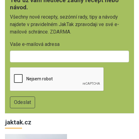
Teď už vám neuteče žádný recept nebo
návod.
Všechny nové recepty, sezónní rady, tipy a návody
najdete v pravidelném JakTak zpravodaji ve své e-
mailové schránce. ZDARMA.
Vaše e-mailová adresa
jaktak.cz