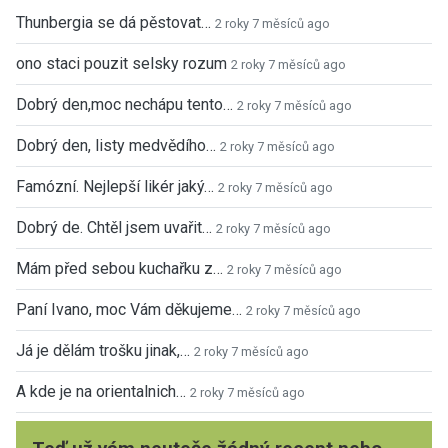
Thunbergia se dá pěstovat…
2 roky 7 měsíců ago
ono staci pouzit selsky rozum
2 roky 7 měsíců ago
Dobrý den,moc nechápu tento…
2 roky 7 měsíců ago
Dobrý den, listy medvědího…
2 roky 7 měsíců ago
Famózní. Nejlepší likér jaký…
2 roky 7 měsíců ago
Dobrý de. Chtěl jsem uvařit…
2 roky 7 měsíců ago
Mám před sebou kuchařku z…
2 roky 7 měsíců ago
Paní Ivano, moc Vám děkujeme…
2 roky 7 měsíců ago
Já je dělám trošku jinak,…
2 roky 7 měsíců ago
A kde je na orientalnich…
2 roky 7 měsíců ago