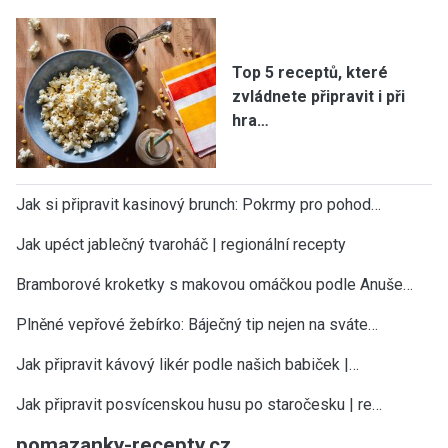
Top 5 receptů, které
zvládnete připravit i při
hra…
Jak si připravit kasinový brunch: Pokrmy pro pohod…
Jak upéct jablečný tvaroháč | regionální recepty
Bramborové kroketky s makovou omáčkou podle Anuše…
Plněné vepřové žebírko: Báječný tip nejen na sváte…
Jak připravit kávový likér podle našich babiček |…
Jak připravit posvícenskou husu po staročesku | re…
pomazanky-recepty.cz