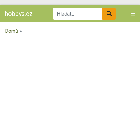
hobbys.cz
Domů
»