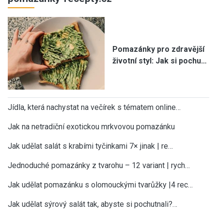
Pomazánky pro zdravější
životní styl: Jak si pochu…
Jídla, která nachystat na večírek s tématem online…
Jak na netradiční exotickou mrkvovou pomazánku
Jak udělat salát s krabími tyčinkami 7× jinak | re…
Jednoduché pomazánky z tvarohu – 12 variant | rych…
Jak udělat pomazánku s olomouckými tvarůžky |4 rec…
Jak udělat sýrový salát tak, abyste si pochutnali?…