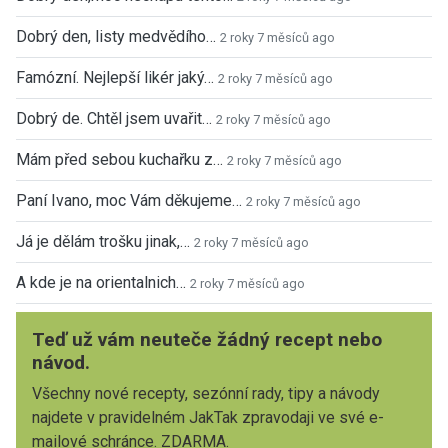
Dobrý den, listy medvědího…
2 roky 7 měsíců ago
Famózní. Nejlepší likér jaký…
2 roky 7 měsíců ago
Dobrý de. Chtěl jsem uvařit…
2 roky 7 měsíců ago
Mám před sebou kuchařku z…
2 roky 7 měsíců ago
Paní Ivano, moc Vám děkujeme…
2 roky 7 měsíců ago
Já je dělám trošku jinak,…
2 roky 7 měsíců ago
A kde je na orientalnich…
2 roky 7 měsíců ago
Teď už vám neuteče žádný recept nebo
návod.
Všechny nové recepty, sezónní rady, tipy a návody
najdete v pravidelném JakTak zpravodaji ve své e-
mailové schránce. ZDARMA.