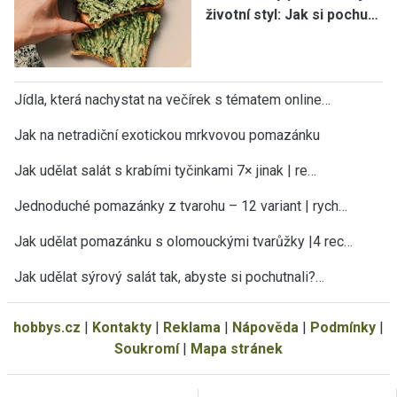
životní styl: Jak si pochu…
Jídla, která nachystat na večírek s tématem online…
Jak na netradiční exotickou mrkvovou pomazánku
Jak udělat salát s krabími tyčinkami 7× jinak | re…
Jednoduché pomazánky z tvarohu – 12 variant | rych…
Jak udělat pomazánku s olomouckými tvarůžky |4 rec…
Jak udělat sýrový salát tak, abyste si pochutnali?…
hobbys.cz
|
Kontakty
|
Reklama
|
Nápověda
|
Podmínky
|
Soukromí
|
Mapa stránek