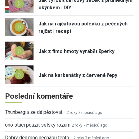
Jak vyrobit dárkový sáček s průhledným
okýnkem | DIY
Jak na rajčatovou polévku z pečených
rajčat | recept
Jak z fimo hmoty vyrábět šperky
Jak na karbanátky z červené řepy
Poslední komentáře
Thunbergia se dá pěstovat…
2 roky 7 měsíců ago
ono staci pouzit selsky rozum
2 roky 7 měsíců ago
Dobrý den,moc nechápu tento…
2 roky 7 měsíců ago