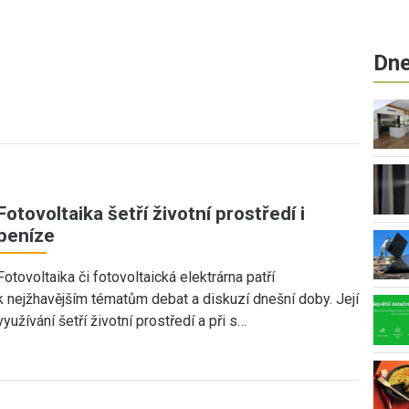
Dne
Fotovoltaika šetří životní prostředí i
peníze
Fotovoltaika či fotovoltaická elektrárna patří
k nejžhavějším tématům debat a diskuzí dnešní doby. Její
využívání šetří životní prostředí a při s…