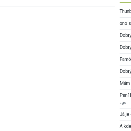
Thunb
ono s
Dobr
Dobrý
Famóz
Dobrý
Mám 
Paní
ago
Já je
A kde