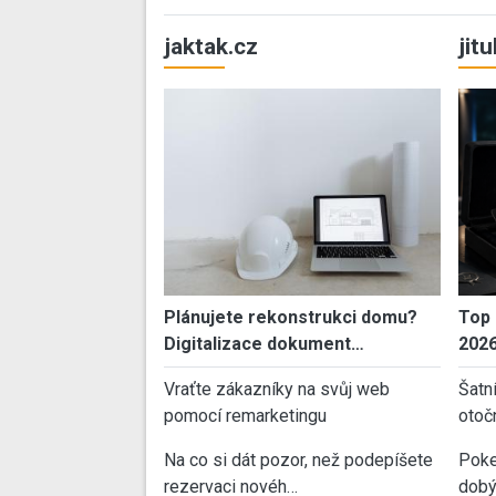
jaktak.cz
jit
Plánujete rekonstrukci domu?
Top 
Digitalizace dokument…
202
Vraťte zákazníky na svůj web
Šatn
pomocí remarketingu
otoč
Na co si dát pozor, než podepíšete
Poke
rezervaci novéh…
dobý