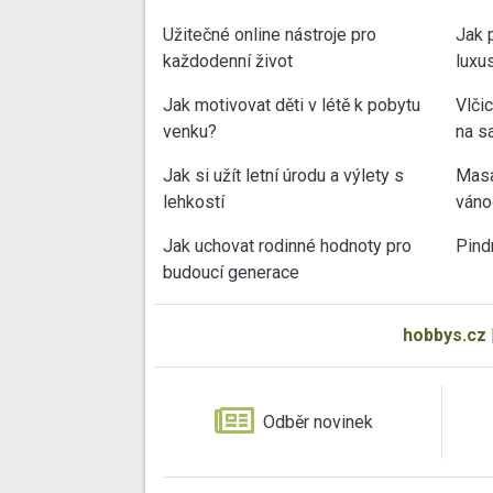
Užitečné online nástroje pro
Jak 
každodenní život
luxu
Jak motivovat děti v létě k pobytu
Vlči
venku?
na sa
Jak si užít letní úrodu a výlety s
Masa
lehkostí
váno
Jak uchovat rodinné hodnoty pro
Pind
budoucí generace
hobbys.cz
Odběr novinek