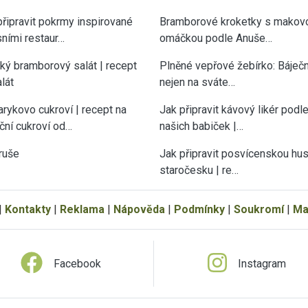
připravit pokrmy inspirované
Bramborové kroketky s makov
sními restaur…
omáčkou podle Anuše…
cký bramborový salát | recept
Plněné vepřové žebírko: Báječn
lát
nejen na sváte…
rykovo cukroví | recept na
Jak připravit kávový likér podl
ční cukroví od…
našich babiček |…
ruše
Jak připravit posvícenskou hu
staročesku | re…
|
Kontakty
|
Reklama
|
Nápověda
|
Podmínky
|
Soukromí
|
Ma
Facebook
Instagram