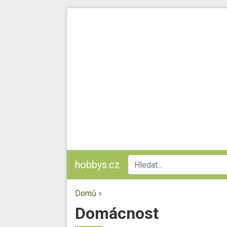
hobbys.cz
Domů
»
Domácnost