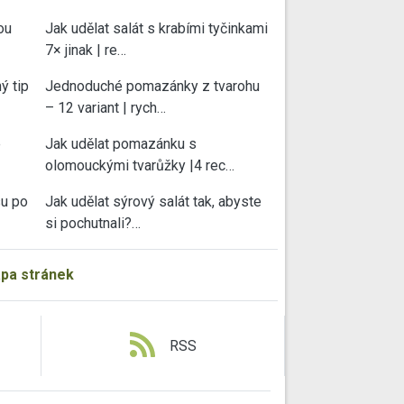
ou
Jak udělat salát s krabími tyčinkami
7× jinak | re…
ý tip
Jednoduché pomazánky z tvarohu
– 12 variant | rych…
e
Jak udělat pomazánku s
olomouckými tvarůžky |4 rec…
su po
Jak udělat sýrový salát tak, abyste
si pochutnali?…
pa stránek
RSS