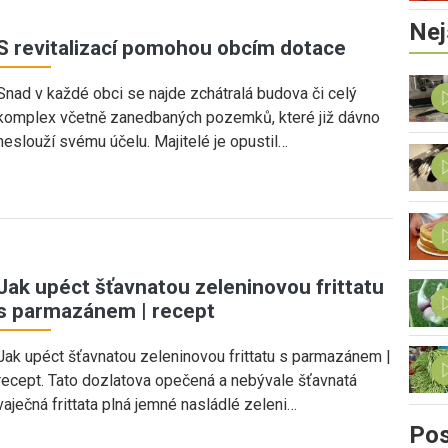
Nej
S revitalizací pomohou obcím dotace
Snad v každé obci se najde zchátralá budova či celý
komplex včetně zanedbaných pozemků, které již dávno
neslouží svému účelu. Majitelé je opustil…
Jak upéct šťavnatou zeleninovou frittatu
s parmazánem | recept
Jak upéct šťavnatou zeleninovou frittatu s parmazánem |
recept. Tato dozlatova opečená a nebývale šťavnatá
vaječná frittata plná jemné nasládlé zeleni…
Pos