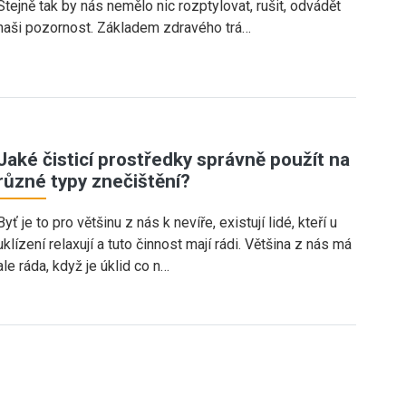
Stejně tak by nás nemělo nic rozptylovat, rušit, odvádět
naši pozornost. Základem zdravého trá…
Jaké čisticí prostředky správně použít na
různé typy znečištění?
Byť je to pro většinu z nás k nevíře, existují lidé, kteří u
uklízení relaxují a tuto činnost mají rádi. Většina z nás má
ale ráda, když je úklid co n…