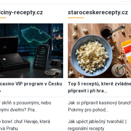
ulciny-recepty.cz
staroceskerecepty.cz
casino VIP program v Česku
Top 5 receptů, které zvládn
6
připravit i při hra…
í skříň s posuvnými, nebo
Jak si připravit kasinový brunch
nými dveřmi? Pra…
Pokrmy pro pohod…
 bowl: chuť Havaje, která
Jak upéct jablečný tvaroháč |
vá Prahu
regionální recepty