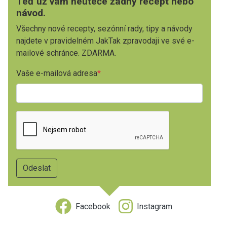
Teď už vám neuteče žádný recept nebo
návod.
Všechny nové recepty, sezónní rady, tipy a návody
najdete v pravidelném JakTak zpravodaji ve své e-
mailové schránce. ZDARMA.
Vaše e-mailová adresa
Facebook
Instagram