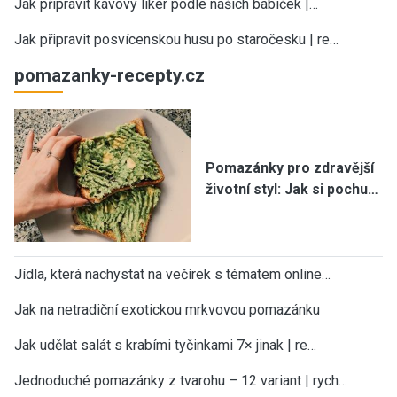
Jak připravit kávový likér podle našich babiček |…
Jak připravit posvícenskou husu po staročesku | re…
pomazanky-recepty.cz
Pomazánky pro zdravější
životní styl: Jak si pochu…
Jídla, která nachystat na večírek s tématem online…
Jak na netradiční exotickou mrkvovou pomazánku
Jak udělat salát s krabími tyčinkami 7× jinak | re…
Jednoduché pomazánky z tvarohu – 12 variant | rych…