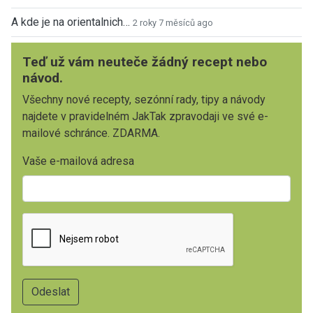
A kde je na orientalnich…
2 roky 7 měsíců ago
Teď už vám neuteče žádný recept nebo
návod.
Všechny nové recepty, sezónní rady, tipy a návody
najdete v pravidelném JakTak zpravodaji ve své e-
mailové schránce. ZDARMA.
Vaše e-mailová adresa