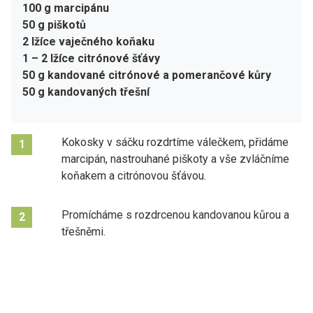
100 g marcipánu
50 g piškotů
2 lžíce vaječného koňaku
1 – 2 lžíce citrónové šťávy
50 g kandované citrónové a pomerančové kůry
50 g kandovaných třešní
Kokosky v sáčku rozdrtíme válečkem, přidáme
1
marcipán, nastrouhané piškoty a vše zvláčníme
koňakem a citrónovou šťávou.
Promícháme s rozdrcenou kandovanou kůrou a
2
třešněmi.