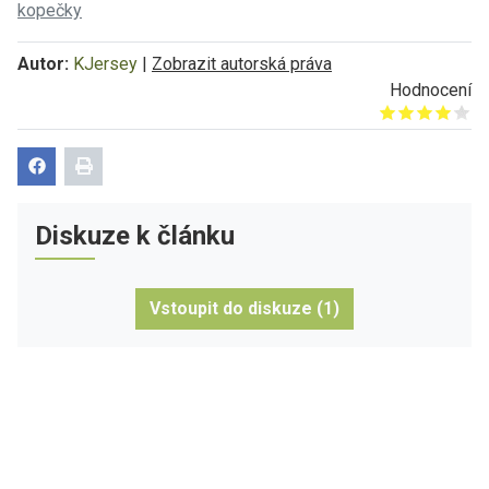
kopečky
Autor:
KJersey
|
Zobrazit autorská práva
Hodnocení
Give it 1/5
Give it 2/5
Give it 3/5
Give it 4/5
Give it 5/5
Diskuze k článku
Vstoupit do diskuze (1)