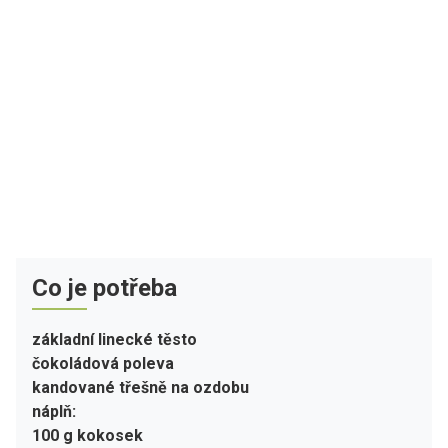
Co je potřeba
základní linecké těsto
čokoládová poleva
kandované třešně na ozdobu
náplň:
100 g kokosek