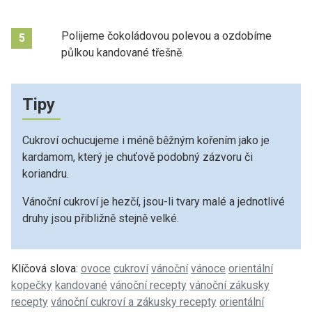
Polijeme čokoládovou polevou a ozdobíme
5
půlkou kandované třešně.
Tipy
Cukroví ochucujeme i méně běžným kořením jako je
kardamom, který je chuťově podobný zázvoru či
koriandru.
Vánoční cukroví je hezčí, jsou-li tvary malé a jednotlivé
druhy jsou přibližně stejně velké.
Klíčová slova:
ovoce
cukroví
vánoční
vánoce
orientální
kopečky
kandované
vánoční recepty
vánoční zákusky
recepty
vánoční cukroví a zákusky recepty
orientální