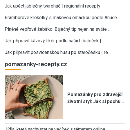
Jak upéct jablečný tvaroháč | regionální recepty
Bramborové kroketky s makovou omáčkou podle Anuše…
Plněné vepřové žebírko: Báječný tip nejen na sváte…
Jak připravit kávový likér podle našich babiček |…
Jak připravit posvícenskou husu po staročesku | re…
pomazanky-recepty.cz
Pomazánky pro zdravější
životní styl: Jak si pochu…
Jídla, která nachystat na večírek s tématem online…