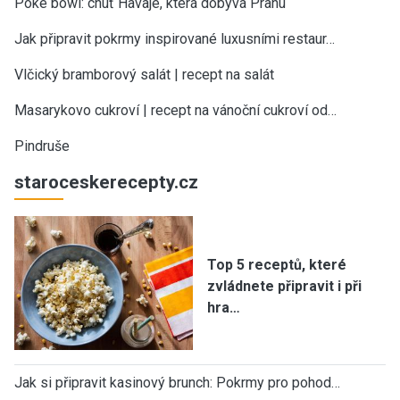
Poke bowl: chuť Havaje, která dobývá Prahu
Jak připravit pokrmy inspirované luxusními restaur…
Vlčický bramborový salát | recept na salát
Masarykovo cukroví | recept na vánoční cukroví od…
Pindruše
staroceskerecepty.cz
Top 5 receptů, které
zvládnete připravit i při
hra…
Jak si připravit kasinový brunch: Pokrmy pro pohod…