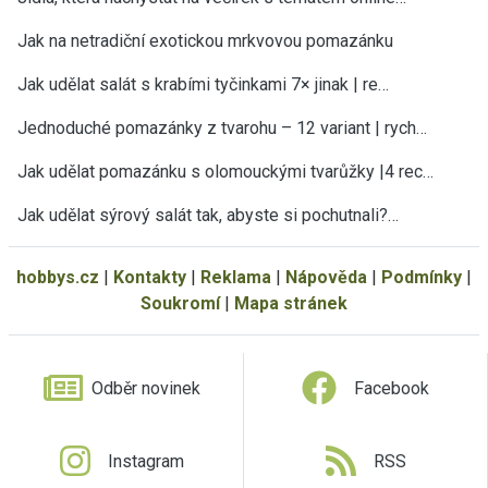
Jak na netradiční exotickou mrkvovou pomazánku
Jak udělat salát s krabími tyčinkami 7× jinak | re…
Jednoduché pomazánky z tvarohu – 12 variant | rych…
Jak udělat pomazánku s olomouckými tvarůžky |4 rec…
Jak udělat sýrový salát tak, abyste si pochutnali?…
hobbys.cz
|
Kontakty
|
Reklama
|
Nápověda
|
Podmínky
|
Soukromí
|
Mapa stránek
Odběr novinek
Facebook
Instagram
RSS