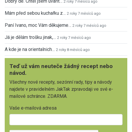
Dobrý de. Chtěl jsem uvařit…
2 roky 7 měsíců ago
Mám před sebou kuchařku z…
2 roky 7 měsíců ago
Paní Ivano, moc Vám děkujeme…
2 roky 7 měsíců ago
Já je dělám trošku jinak,…
2 roky 7 měsíců ago
A kde je na orientalnich…
2 roky 8 měsíců ago
Teď už vám neuteče žádný recept nebo
návod.
Všechny nové recepty, sezónní rady, tipy a návody
najdete v pravidelném JakTak zpravodaji ve své e-
mailové schránce. ZDARMA.
Vaše e-mailová adresa