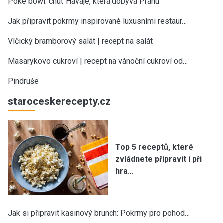
Poke bowl: chuť Havaje, která dobývá Prahu
Jak připravit pokrmy inspirované luxusními restaur…
Vlčický bramborový salát | recept na salát
Masarykovo cukroví | recept na vánoční cukroví od…
Pindruše
staroceskerecepty.cz
Top 5 receptů, které
zvládnete připravit i při
hra…
Jak si připravit kasinový brunch: Pokrmy pro pohod…