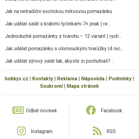
Jak na netradiční exotickou mrkvovou pomazánku
Jak udělat salát s krabími tyčinkami 7× jinak | re…
Jednoduché pomazánky z tvarohu – 12 variant | rych…
Jak udělat pomazánku s olomouckými tvarůžky |4 rec…
Jak udělat sýrový salát tak, abyste si pochutnali?…
hobbys.cz
|
Kontakty
|
Reklama
|
Nápověda
|
Podmínky
|
Soukromí
|
Mapa stránek
Odběr novinek
Facebook
Instagram
RSS