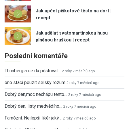
Jak upéct piškotové těsto na dort |
recept
Jak udělat svatomartinskou husu
plněnou hruškou | recept
Poslední komentáře
Thunbergia se dá pěstovat…
2 roky 7 měsíců ago
ono staci pouzit selsky rozum
2 roky 7 měsíců ago
Dobrý den,moc nechápu tento…
2 roky 7 měsíců ago
Dobrý den, listy medvědího…
2 roky 7 měsíců ago
Famózní. Nejlepší likér jaký…
2 roky 7 měsíců ago