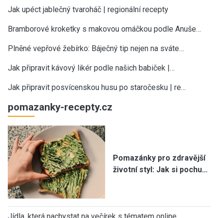
Jak upéct jablečný tvaroháč | regionální recepty
Bramborové kroketky s makovou omáčkou podle Anuše…
Plněné vepřové žebírko: Báječný tip nejen na sváte…
Jak připravit kávový likér podle našich babiček |…
Jak připravit posvícenskou husu po staročesku | re…
pomazanky-recepty.cz
Pomazánky pro zdravější
životní styl: Jak si pochu…
Jídla, která nachystat na večírek s tématem online…