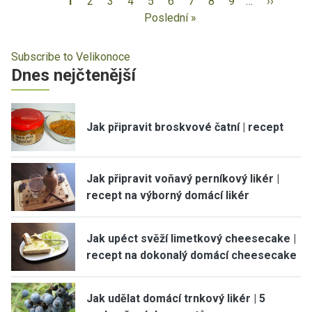
1
2
3
4
5
6
7
8
9
…
››
Poslední »
Subscribe to Velikonoce
Dnes nejčtenější
Jak připravit broskvové čatní | recept
Jak připravit voňavý perníkový likér |
recept na výborný domácí likér
Jak upéct svěží limetkový cheesecake |
recept na dokonalý domácí cheesecake
Jak udělat domácí trnkový likér | 5