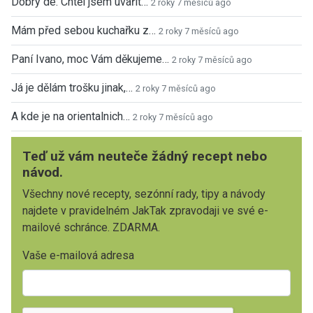
Dobrý de. Chtěl jsem uvařit…
2 roky 7 měsíců ago
Mám před sebou kuchařku z…
2 roky 7 měsíců ago
Paní Ivano, moc Vám děkujeme…
2 roky 7 měsíců ago
Já je dělám trošku jinak,…
2 roky 7 měsíců ago
A kde je na orientalnich…
2 roky 7 měsíců ago
Teď už vám neuteče žádný recept nebo
návod.
Všechny nové recepty, sezónní rady, tipy a návody
najdete v pravidelném JakTak zpravodaji ve své e-
mailové schránce. ZDARMA.
Vaše e-mailová adresa