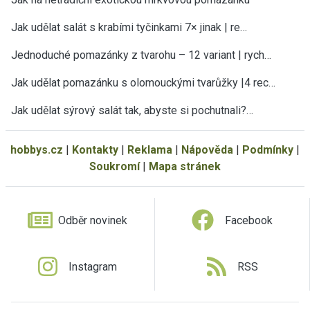
Jak udělat salát s krabími tyčinkami 7× jinak | re…
Jednoduché pomazánky z tvarohu – 12 variant | rych…
Jak udělat pomazánku s olomouckými tvarůžky |4 rec…
Jak udělat sýrový salát tak, abyste si pochutnali?…
hobbys.cz
|
Kontakty
|
Reklama
|
Nápověda
|
Podmínky
|
Soukromí
|
Mapa stránek
Odběr novinek
Facebook
Instagram
RSS