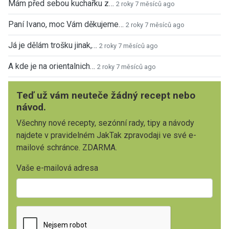
Mám před sebou kuchařku z…
2 roky 7 měsíců ago
Paní Ivano, moc Vám děkujeme…
2 roky 7 měsíců ago
Já je dělám trošku jinak,…
2 roky 7 měsíců ago
A kde je na orientalnich…
2 roky 7 měsíců ago
Teď už vám neuteče žádný recept nebo
návod.
Všechny nové recepty, sezónní rady, tipy a návody
najdete v pravidelném JakTak zpravodaji ve své e-
mailové schránce. ZDARMA.
Vaše e-mailová adresa