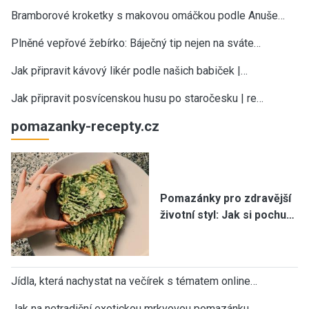
Bramborové kroketky s makovou omáčkou podle Anuše…
Plněné vepřové žebírko: Báječný tip nejen na sváte…
Jak připravit kávový likér podle našich babiček |…
Jak připravit posvícenskou husu po staročesku | re…
pomazanky-recepty.cz
Pomazánky pro zdravější
životní styl: Jak si pochu…
Jídla, která nachystat na večírek s tématem online…
Jak na netradiční exotickou mrkvovou pomazánku