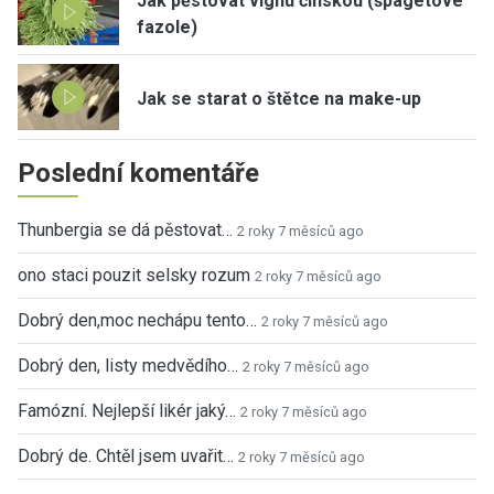
Jak pěstovat vignu čínskou (špagetové
fazole)
Jak se starat o štětce na make-up
Poslední komentáře
Thunbergia se dá pěstovat…
2 roky 7 měsíců ago
ono staci pouzit selsky rozum
2 roky 7 měsíců ago
Dobrý den,moc nechápu tento…
2 roky 7 měsíců ago
Dobrý den, listy medvědího…
2 roky 7 měsíců ago
Famózní. Nejlepší likér jaký…
2 roky 7 měsíců ago
Dobrý de. Chtěl jsem uvařit…
2 roky 7 měsíců ago