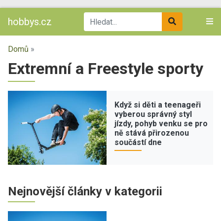
hobbys.cz
Domů
»
Extremní a Freestyle sporty
Když si děti a teenageři
vyberou správný styl
jízdy, pohyb venku se pro
ně stává přirozenou
součástí dne
Nejnovější články v kategorii