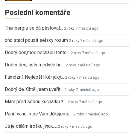
Poslední komentáře
Thunbergia se dá pěstovat…
2 roky 7 měsíců ago
ono staci pouzit selsky rozum
2 roky 7 měsíců ago
Dobrý den,moc nechápu tento…
2 roky 7 měsíců ago
Dobrý den, listy medvědího…
2 roky 7 měsíců ago
Famózní. Nejlepší likér jaký…
2 roky 7 měsíců ago
Dobrý de. Chtěl jsem uvařit…
2 roky 7 měsíců ago
Mám před sebou kuchařku z…
2 roky 7 měsíců ago
Paní Ivano, moc Vám děkujeme…
2 roky 7 měsíců ago
Já je dělám trošku jinak,…
2 roky 7 měsíců ago