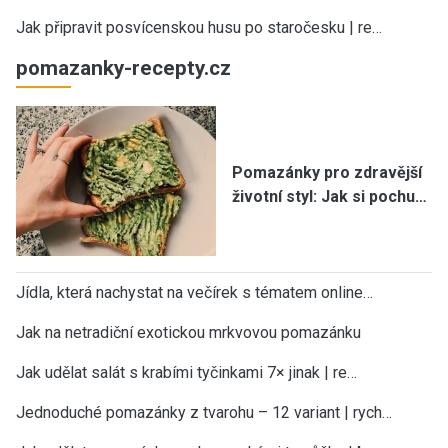
Jak připravit posvícenskou husu po staročesku | re…
pomazanky-recepty.cz
Pomazánky pro zdravější
životní styl: Jak si pochu…
Jídla, která nachystat na večírek s tématem online…
Jak na netradiční exotickou mrkvovou pomazánku
Jak udělat salát s krabími tyčinkami 7× jinak | re…
Jednoduché pomazánky z tvarohu – 12 variant | rych…