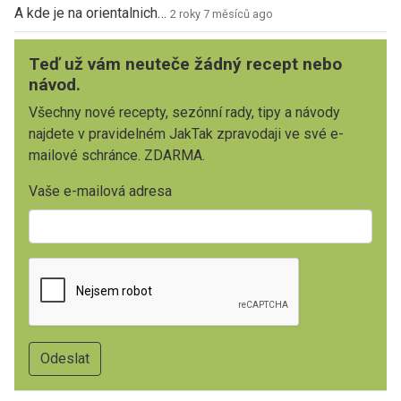
A kde je na orientalnich…
2 roky 7 měsíců ago
Teď už vám neuteče žádný recept nebo
návod.
Všechny nové recepty, sezónní rady, tipy a návody
najdete v pravidelném JakTak zpravodaji ve své e-
mailové schránce. ZDARMA.
Vaše e-mailová adresa