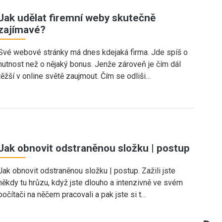
Jak udělat firemní weby skutečně
zajímavé?
Své webové stránky má dnes kdejaká firma. Jde spíš o
nutnost než o nějaký bonus. Jenže zároveň je čím dál
těžší v online světě zaujmout. Čím se odliši…
Jak obnovit odstraněnou složku | postup
Jak obnovit odstraněnou složku | postup. Zažili jste
někdy tu hrůzu, když jste dlouho a intenzivně ve svém
počítači na něčem pracovali a pak jste si t…