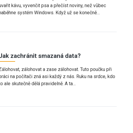
uvařit kávu, vyvenčit psa a přečíst noviny, než vůbec
naběhne systém Windows. Když už se konečně…
Jak zachránit smazaná data?
Zálohovat, zálohovat a zase zálohovat. Tuto poučku při
práci na počítači zná asi každý z nás. Ruku na srdce, kdo
to ale skutečně dělá pravidelně. A ta…