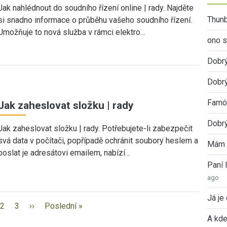
Jak nahlédnout do soudního řízení online | rady. Najděte
Thunb
si snadno informace o průběhu vašeho soudního řízení.
Umožňuje to nová služba v rámci elektro…
ono s
Dobr
Dobrý
Famóz
Jak zaheslovat složku | rady
Dobrý
Jak zaheslovat složku | rady. Potřebujete-li zabezpečit
svá data v počítači, popřípadě ochránit soubory heslem a
Mám 
poslat je adresátovi emailem, nabízí…
Paní
ago
Já je
2
3
››
Poslední »
A kde