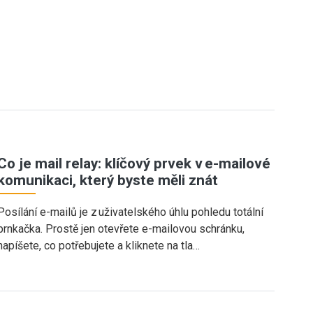
Co je mail relay: klíčový prvek v e-mailové
komunikaci, který byste měli znát
Posílání e-mailů je z uživatelského úhlu pohledu totální
brnkačka. Prostě jen otevřete e-mailovou schránku,
napíšete, co potřebujete a kliknete na tla…