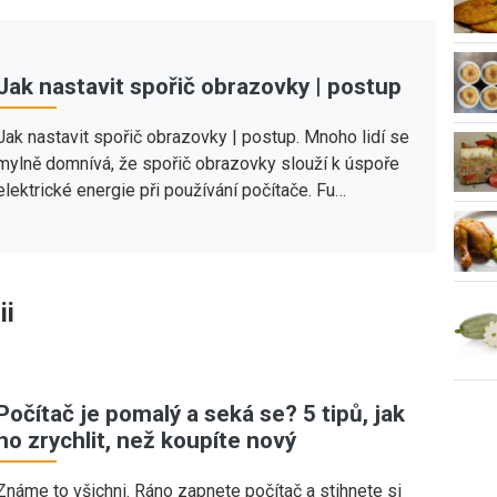
Jak nastavit spořič obrazovky | postup
Jak nastavit spořič obrazovky | postup. Mnoho lidí se
mylně domnívá, že spořič obrazovky slouží k úspoře
elektrické energie při používání počítače. Fu…
ii
Počítač je pomalý a seká se? 5 tipů, jak
ho zrychlit, než koupíte nový
Známe to všichni. Ráno zapnete počítač a stihnete si