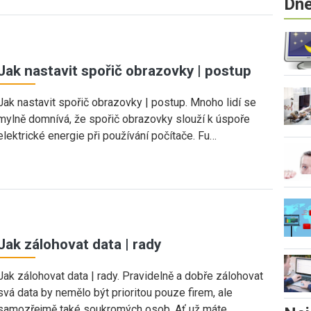
Dne
Jak nastavit spořič obrazovky | postup
Jak nastavit spořič obrazovky | postup. Mnoho lidí se
mylně domnívá, že spořič obrazovky slouží k úspoře
elektrické energie při používání počítače. Fu…
Jak zálohovat data | rady
Jak zálohovat data | rady. Pravidelně a dobře zálohovat
svá data by nemělo být prioritou pouze firem, ale
samozřejmě také soukromých osob. Ať už máte…