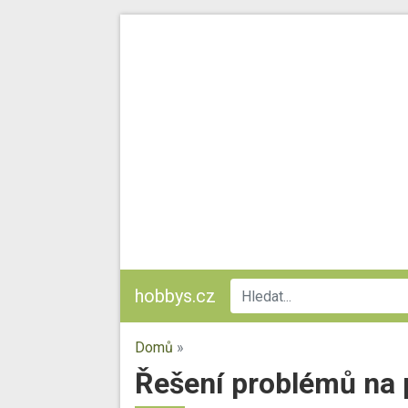
hobbys.cz
Domů
»
Řešení problémů na 