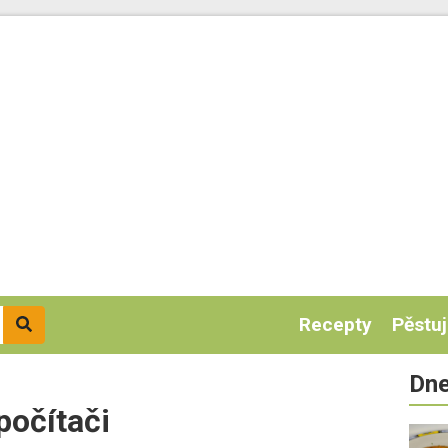
Recepty
Pěstu
Dne
počítači