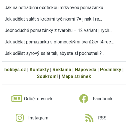
Jak na netradiční exotickou mrkvovou pomazánku
Jak udělat salát s krabími tyčinkami 7× jinak | re…
Jednoduché pomazánky z tvarohu – 12 variant | rych…
Jak udělat pomazánku s olomouckými tvarůžky |4 rec…
Jak udělat sýrový salát tak, abyste si pochutnali?…
hobbys.cz
|
Kontakty
|
Reklama
|
Nápověda
|
Podmínky
|
Soukromí
|
Mapa stránek
Odběr novinek
Facebook
Instagram
RSS