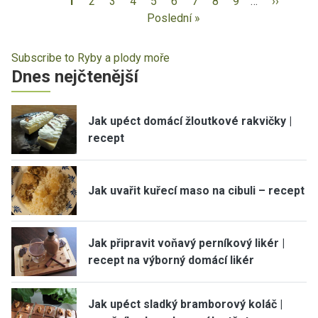
1
2
3
4
5
6
7
8
9
…
››
Poslední »
Subscribe to Ryby a plody moře
Dnes nejčtenější
Jak upéct domácí žloutkové rakvičky |
recept
Jak uvařit kuřecí maso na cibuli – recept
Jak připravit voňavý perníkový likér |
recept na výborný domácí likér
Jak upéct sladký bramborový koláč |