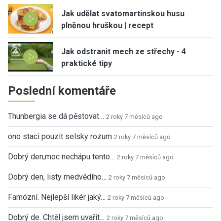
Jak udělat svatomartinskou husu
plněnou hruškou | recept
Jak odstranit mech ze střechy - 4
praktické tipy
Poslední komentáře
Thunbergia se dá pěstovat…
2 roky 7 měsíců ago
ono staci pouzit selsky rozum
2 roky 7 měsíců ago
Dobrý den,moc nechápu tento…
2 roky 7 měsíců ago
Dobrý den, listy medvědího…
2 roky 7 měsíců ago
Famózní. Nejlepší likér jaký…
2 roky 7 měsíců ago
Dobrý de. Chtěl jsem uvařit…
2 roky 7 měsíců ago