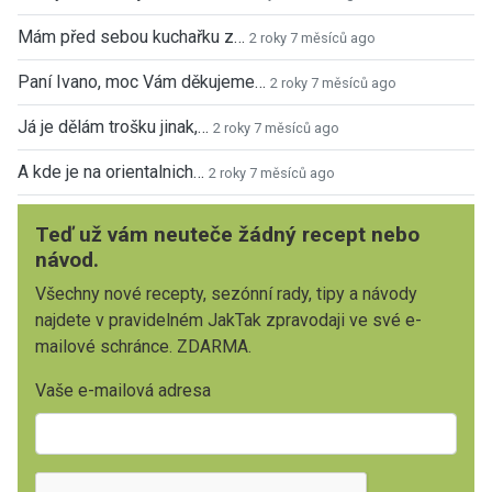
Mám před sebou kuchařku z…
2 roky 7 měsíců ago
Paní Ivano, moc Vám děkujeme…
2 roky 7 měsíců ago
Já je dělám trošku jinak,…
2 roky 7 měsíců ago
A kde je na orientalnich…
2 roky 7 měsíců ago
Teď už vám neuteče žádný recept nebo
návod.
Všechny nové recepty, sezónní rady, tipy a návody
najdete v pravidelném JakTak zpravodaji ve své e-
mailové schránce. ZDARMA.
Vaše e-mailová adresa